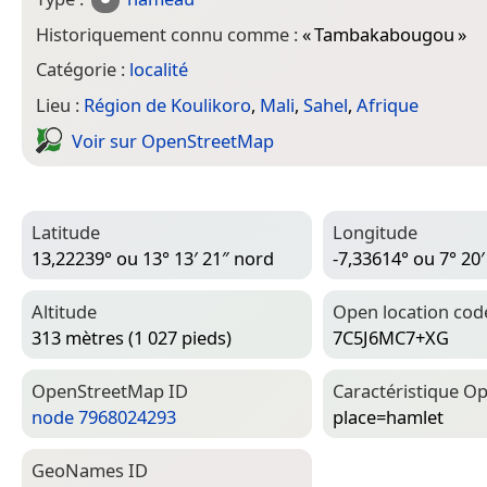
Historiquement connu comme :
«
Tambakabougou
»
Catégorie :
localité
Lieu :
Région de Koulikoro
,
Mali
,
Sahel
,
Afrique
Voir sur Open­Street­Map
Latitude
Longitude
13,22239° ou 13° 13′ 21″ nord
-7,33614° ou 7° 20′
Altitude
Open location cod
313 mètres (1 027 pieds)
7C5J6MC7+XG
Open­Street­Map ID
Caractéristique Op
node 7968024293
place=­hamlet
Geo­Names ID