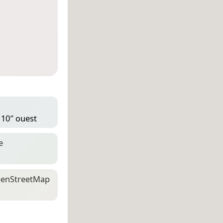
 10″ ouest
e
en­Street­Map