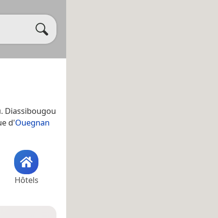
u. Diassibougou
ue d'
Ouegnan
Hôtels