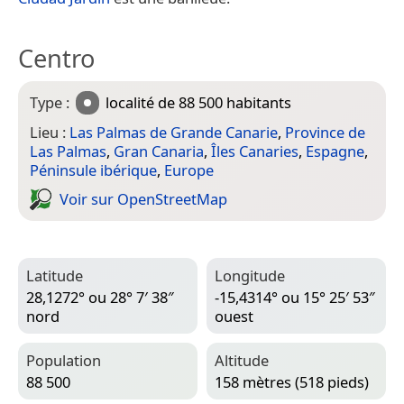
Centro
Type :
localité
de 88 500 habitants
Lieu :
Las Palmas de Grande Canarie
,
Province de
Las Palmas
,
Gran Canaria
,
Îles Canaries
,
Espagne
,
Péninsule ibérique
,
Europe
Voir sur Open­Street­Map
Latitude
Longitude
28,1272° ou 28° 7′ 38″
-15,4314° ou 15° 25′ 53″
nord
ouest
Population
Altitude
88 500
158 mètres (518 pieds)