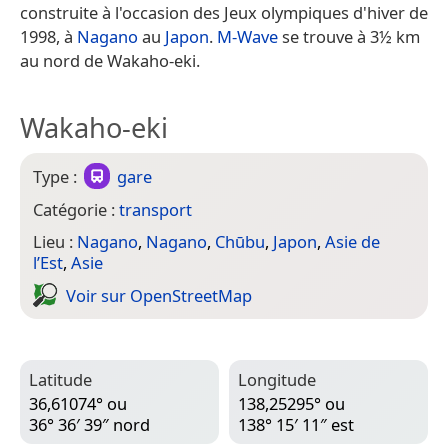
construite à l'occasion des Jeux olympiques d'hiver de
1998, à
Nagano
au
Japon
.
M-Wave
se trouve à 3½ km
au nord de Wakaho-eki.
Wakaho-eki
Type :
gare
Catégorie :
transport
Lieu :
Nagano
,
Nagano
,
Chūbu
,
Japon
,
Asie de
l’Est
,
Asie
Voir sur Open­Street­Map
Latitude
Longitude
36,61074° ou
138,25295° ou
36° 36′ 39″ nord
138° 15′ 11″ est