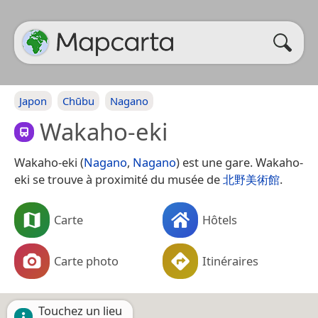
Japon
Chūbu
Nagano
Wakaho-eki
Wakaho-eki (
Nagano
,
Nagano
) est une gare. Wakaho-
eki se trouve à proximité du musée de
北野美術館
.
Carte
Hôtels
Carte photo
Itinéraires
Touchez un lieu