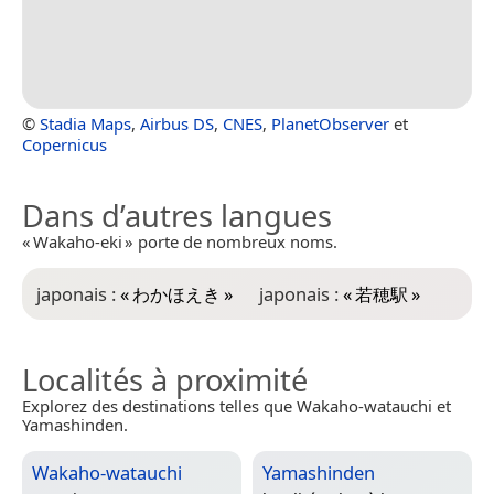
©
Stadia Maps
,
Airbus DS
,
CNES
,
PlanetObserver
et
Copernicus
Dans d’autres langues
« Wakaho-eki » porte de nombreux noms.
japonais :
«
わかほえき
»
japonais :
«
若穂駅
»
Localités à proximité
Explorez des destinations telles que Wakaho-watauchi et
Yamashinden.
Wakaho-watauchi
Yamashinden