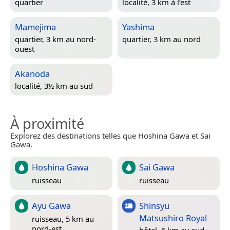
quartier
localité, 3 km à l’est
Mamejima
Yashima
quartier, 3 km au nord-
quartier, 3 km au nord
ouest
Akanoda
localité, 3½ km au sud
À proximité
Explorez des destinations telles que Hoshina Gawa et Sai
Gawa.
Hoshina Gawa
Sai Gawa
ruisseau
ruisseau
Ayu Gawa
Shinsyu
Matsushiro Royal
ruisseau, 5 km au
nord-est
hôtel, 6 km au sud-