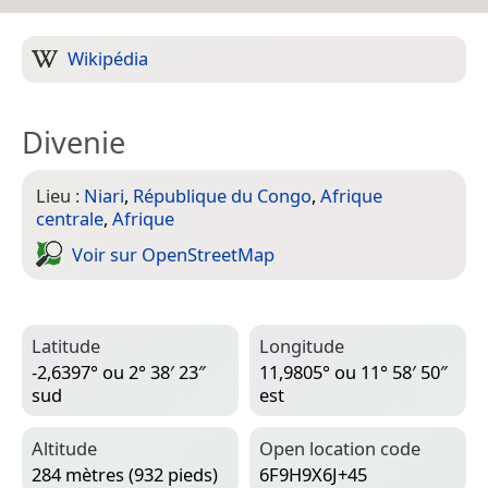
Wikipédia
Divenie
Lieu :
Niari
,
République du Congo
,
Afrique
centrale
,
Afrique
Voir sur Open­Street­Map
Latitude
Longitude
-2,6397° ou 2° 38′ 23″
11,9805° ou 11° 58′ 50″
sud
est
Altitude
Open location code
284 mètres (932 pieds)
6F9H9X6J+45