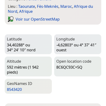
Lieu :
Taounate
,
Fès-Meknès
,
Maroc
,
Afrique du
Nord
,
Afrique
Voir sur Open­Street­Map
Latitude
Longitude
34,40288° ou
-4,62803° ou 4° 37′ 41″
34° 24′ 10″ nord
ouest
Altitude
Open location code
592 mètres (1 942
8C6QC93C+5Q
pieds)
Geo­Names ID
8543420