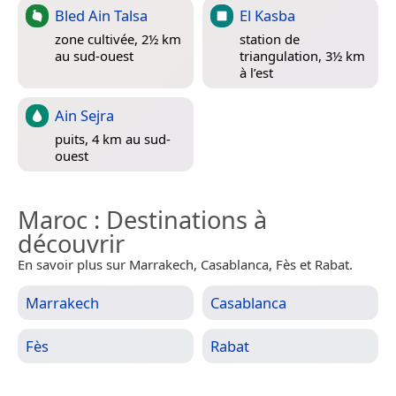
Bled Ain Talsa
El Kasba
zone cultivée, 2½ km
station de
au sud-ouest
triangulation, 3½ km
à l’est
Ain Sejra
puits, 4 km au sud-
ouest
Maroc
: Destinations à
découvrir
En savoir plus sur Marrakech, Casablanca, Fès et Rabat.
Marrakech
Casablanca
Fès
Rabat