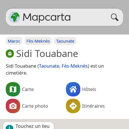
Maroc
Fès-Meknès
Taounate
Sidi Touabane
Sidi Touabane (
Taounate
,
Fès-Meknès
) est un
cimetière.
Carte
Hôtels
Carte photo
Itinéraires
Touchez un lieu