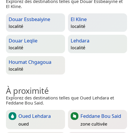
Explorez des destinations telles que Douar Essbeaiyine et
El Kline.
Douar Essbeaiyine
El Kline
localité
localité
Douar Leqlie
Lehdara
localité
localité
Houmat Chgagoua
localité
À proximité
Explorez des destinations telles que Oued Lehdara et
Feddane Bou Said.
Oued Lehdara
Feddane Bou Said
oued
zone cultivée