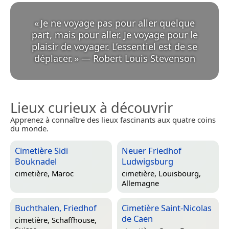
«
Je ne voyage pas pour aller quelque
part, mais pour aller. Je voyage pour le
plaisir de voyager. L’essentiel est de se
déplacer.
»
—
Robert Louis Stevenson
Lieux curieux à découvrir
Apprenez à connaître des lieux fascinants aux quatre coins
du monde.
Cimetière Sidi
Neuer Friedhof
Bouknadel
Ludwigsburg
cimetière,
Maroc
cimetière,
Louisbourg,
Allemagne
Buchthalen, Friedhof
Cimetière Saint-Nicolas
de Caen
cimetière,
Schaffhouse,