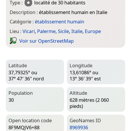
Type :
localité
de 30 habitants
Description :
établissement humain en Italie
Catégorie :
établissement humain
Lieu :
Vicari
,
Palerme
,
Sicile
,
Italie
,
Europe
Voir sur Open­Street­Map
Latitude
Longitude
37,79325° ou
13,61086° ou
37° 47′ 36″ nord
13° 36′ 39″ est
Population
Altitude
30
628 mètres (2 060
pieds)
Open location code
Geo­Names ID
8F9MQJV6+88
8969936