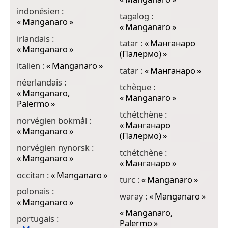
indonésien :
tagalog :
«
Manganaro
»
«
Manganaro
»
irlandais :
tatar :
«
Манганаро
«
Manganaro
»
(Палермо)
»
italien :
«
Manganaro
»
tatar :
«
Манганаро
»
néerlandais :
tchèque :
«
Manganaro,
«
Manganaro
»
Palermo
»
tchétchène :
norvégien bokmål :
«
Манганаро
«
Manganaro
»
(Палермо)
»
norvégien nynorsk :
tchétchène :
«
Manganaro
»
«
Манганаро
»
occitan :
«
Manganaro
»
turc :
«
Manganaro
»
polonais :
waray :
«
Manganaro
»
«
Manganaro
»
«
Manganaro,
portugais :
Palermo
»