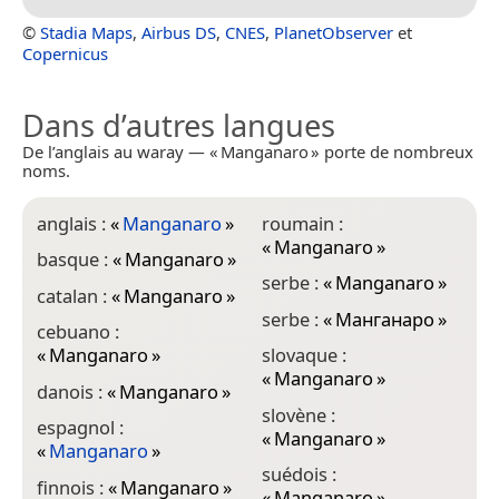
©
Stadia Maps
,
Airbus DS
,
CNES
,
PlanetObserver
et
Copernicus
Dans d’autres langues
De l’anglais au waray — « Manganaro » porte de nombreux
noms.
anglais :
«
Manganaro
»
roumain :
«
Manganaro
»
basque :
«
Manganaro
»
serbe :
«
Manganaro
»
catalan :
«
Manganaro
»
serbe :
«
Манганаро
»
cebuano :
«
Manganaro
»
slovaque :
«
Manganaro
»
danois :
«
Manganaro
»
slovène :
espagnol :
«
Manganaro
»
«
Manganaro
»
suédois :
finnois :
«
Manganaro
»
«
Manganaro
»