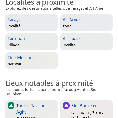
Localités à proximité
Explorez des destinations telles que Tarayst et Ait Amer.
Tarayst
Ait Amer
localité
zone
Tadouart
Ait Laasri
village
localité
Tine Mouloud
hameau
Lieux notables à proximité
Les points forts incluent Tourirt Tazoug Aght et Sidi
Boubker.
Tourirt Tazoug
Sidi Boubker
Aght
sanctuaire, 3 km au
sud-ouest
montagne