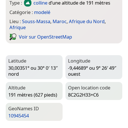
Type :
colline
d’une altitude de 191 mètres
Catégorie :
modelé
Lieu :
Souss-Massa
,
Maroc
,
Afrique du Nord
,
Afrique
Voir sur Open­Street­Map
Latitude
Longitude
30,00351° ou 30° 0′ 13″
-9,44689° ou 9° 26′ 49″
nord
ouest
Altitude
Open location code
191 mètres (627 pieds)
8C2G2H33+C6
Geo­Names ID
10945454