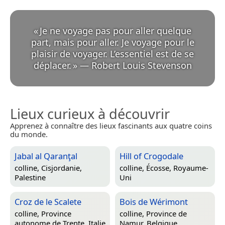
«
Je ne voyage pas pour aller quelque
part, mais pour aller. Je voyage pour le
plaisir de voyager. L’essentiel est de se
déplacer.
»
—
Robert Louis Stevenson
Lieux curieux à découvrir
Apprenez à connaître des lieux fascinants aux quatre coins
du monde.
Jabal al Qaranţal
Hill of Crogodale
colline,
Cisjordanie,
colline,
Écosse, Royaume-
Palestine
Uni
Croz de le Scalete
Bois de Wérimont
colline,
Province
colline,
Province de
autonome de Trente, Italie
Namur, Belgique