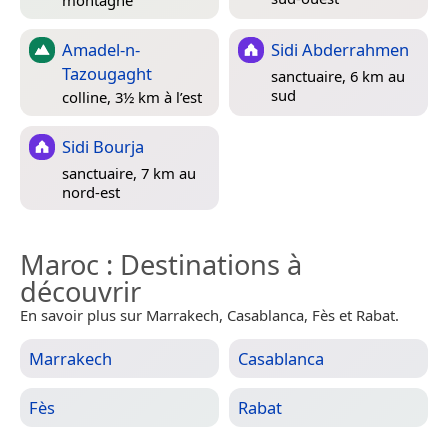
Amadel-n-
Sidi Abderrahmen
Tazougaght
sanctuaire, 6 km au
sud
colline, 3½ km à l’est
Sidi Bourja
sanctuaire, 7 km au
nord-est
Maroc
: Destinations à
découvrir
En savoir plus sur Marrakech, Casablanca, Fès et Rabat.
Marrakech
Casablanca
Fès
Rabat