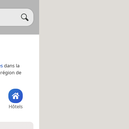
es
dans la
 région de
Hôtels