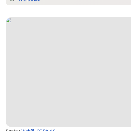
Photo :
Webfil
,
CC BY 4.0
.