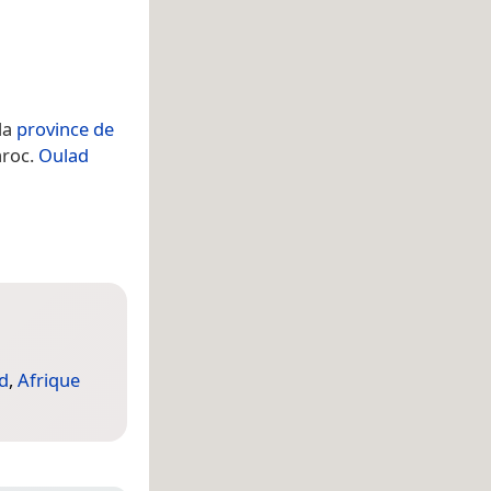
la
province de
aroc.
Oulad
d
,
Afrique