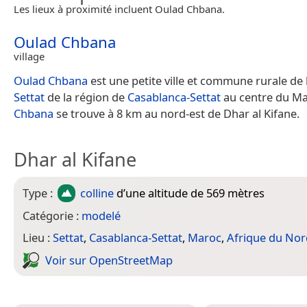
Les lieux à proximité incluent Oulad Chbana.
Oulad Chbana
village
Oulad Chbana
est une petite ville et commune rurale de 
Settat
de la région de
Casablanca-Settat
au centre du M
Chbana
se trouve à 8 km au nord-est de Dhar al Kifane.
Dhar al Kifane
Type :
colline
d’une altitude de 569 mètres
Catégorie :
modelé
Lieu :
Settat
,
Casablanca-Settat
,
Maroc
,
Afrique du Nor
Voir sur Open­Street­Map