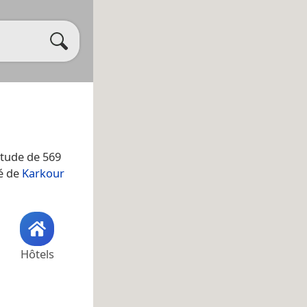
titude de 569
té de
Karkour
Hôtels