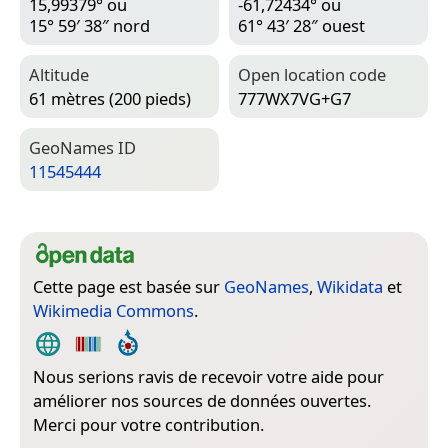
15,99379° ou
-61,72434° ou
15° 59′ 38″ nord
61° 43′ 28″ ouest
Altitude
Open location code
61 mètres (200 pieds)
777WX7VG+G7
Geo­Names ID
11545444
Cette page est basée sur
GeoNames
,
Wikidata
et
Wikimedia Commons
.
Nous serions ravis de recevoir votre aide pour
améliorer nos sources de données ouvertes.
Merci pour votre contribution.