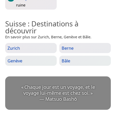
ruine
Suisse
: Destinations à
découvrir
En savoir plus sur Zurich, Berne, Genève et Bâle.
Zurich
Berne
Genève
Bâle
«
Chaque jour est un voyage, et le
voyage lui-même est chez soi.
»
—
Matsuo Bashō