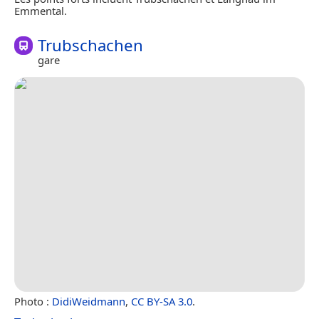
Emmental.
Trubschachen
gare
Photo :
DidiWeidmann
,
CC BY-SA 3.0
.