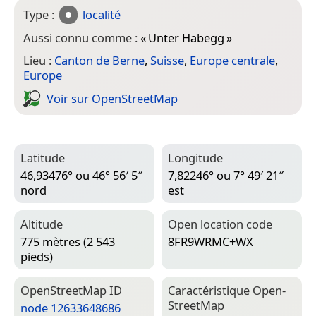
Type :
localité
Aussi connu comme :
«
Unter Habegg
»
Lieu :
Canton de Berne
,
Suisse
,
Europe centrale
,
Europe
Voir sur Open­Street­Map
Latitude
Longitude
46,93476° ou 46° 56′ 5″
7,82246° ou 7° 49′ 21″
nord
est
Altitude
Open location code
775 mètres (2 543
8FR9WRMC+WX
pieds)
Open­Street­Map ID
Caractéristique Open­
Street­Map
node 12633648686