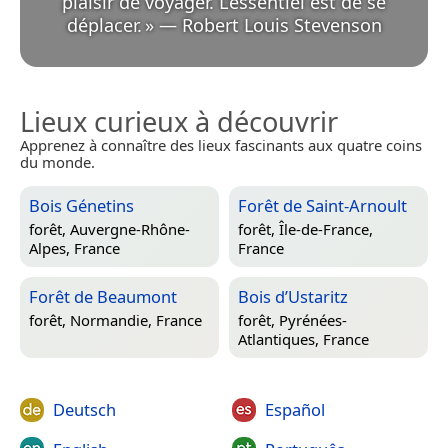
plaisir de voyager. L’essentiel est de se
déplacer.
»
—
Robert Louis Stevenson
Lieux curieux à découvrir
Apprenez à connaître des lieux fascinants aux quatre coins
du monde.
Bois Génetins
Forêt de Saint-Arnoult
forêt,
Auvergne-Rhône-
forêt,
Île-de-France,
Alpes, France
France
Forêt de Beaumont
Bois d’Ustaritz
forêt,
Normandie, France
forêt,
Pyrénées-
Atlantiques, France
Deutsch
Español