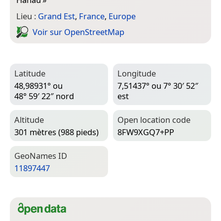
Lieu :
Grand Est
,
France
,
Europe
Voir sur Open­Street­Map
Latitude
Longitude
48,98931° ou
7,51437° ou 7° 30′ 52″
48° 59′ 22″ nord
est
Altitude
Open location code
301 mètres (988 pieds)
8FW9XGQ7+PP
Geo­Names ID
11897447