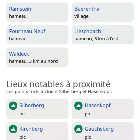
Ramstein
Baerenthal
hameau
village
Fourneau Neuf
Lieschbach
hameau
hameau, 3 km à l’est
Waldeck
hameau, 3 km au nord
Lieux notables à proximité
Les points forts incluent Silberberg et Hasenkopf.
Silberberg
Hasenkopf
pic
pic
Kirchberg
Gauchsberg
pic
pic