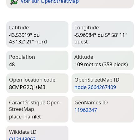
Voir sur Open­Street­Map
Latitude
Longitude
43,53919° ou
-5,96984° ou 5° 58′ 11″
43° 32′ 21″ nord
ouest
Population
Altitude
48
109 mètres (358 pieds)
Open location code
Open­Street­Map ID
8CMPG2QJ+M3
node 2664267409
Caractéristique Open­
Geo­Names ID
Street­Map
11962247
place=­hamlet
Wiki­data ID
Q13148063