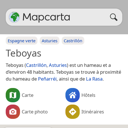
Espagne verte
Asturies
Castrillón
Teboyas
Teboyas (
Castrillón
,
Asturies
) est un hameau et a
d’environ 48 habitants. Teboyas se trouve à proximité
du hameau de
Peñarréi
, ainsi que de
La Rasa
.
Carte
Hôtels
Carte photo
Itinéraires