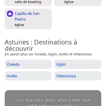
salle de bowling
église
Capilla de San
Pedro
église
Asturies
: Destinations à
découvrir
En savoir plus sur Oviedo, Gijón, Avilés et Villaviciosa.
Oviedo
Gijón
Avilés
Villaviciosa
«
Où que vous alliez, allez-y avec tout
votre cœur.
»
—
Confucius