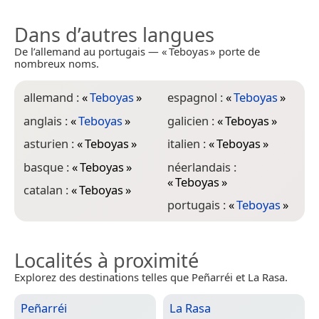
Dans d’autres langues
De l’allemand au portugais — « Teboyas » porte de
nombreux noms.
allemand :
«
Teboyas
»
espagnol :
«
Teboyas
»
anglais :
«
Teboyas
»
galicien :
«
Teboyas
»
asturien :
«
Teboyas
»
italien :
«
Teboyas
»
basque :
«
Teboyas
»
néerlandais :
«
Teboyas
»
catalan :
«
Teboyas
»
portugais :
«
Teboyas
»
Localités à proximité
Explorez des destinations telles que Peñarréi et La Rasa.
Peñarréi
La Rasa