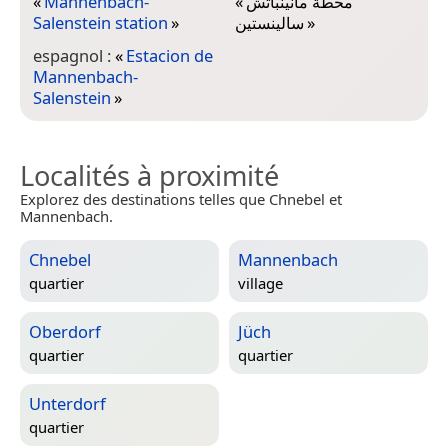
«
Mannenbach-
«
محطة مانينباتش
Salenstein station
»
سالينستين
»
espagnol :
«
Estacion de
Mannenbach-
Salenstein
»
Localités à proximité
Explorez des destinations telles que Chnebel et
Mannenbach.
Chnebel
Mannenbach
quartier
village
Oberdorf
Jüch
quartier
quartier
Unterdorf
quartier