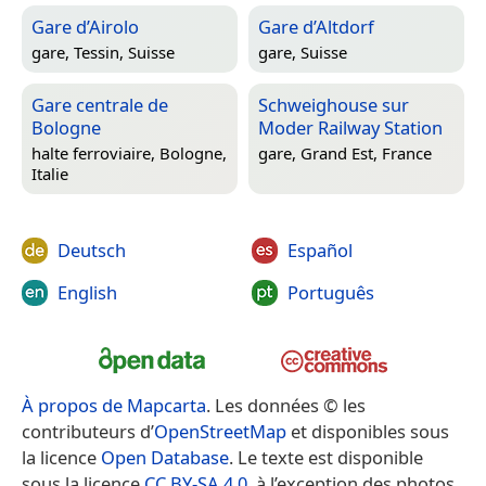
Gare d’Airolo
Gare d’Altdorf
gare,
Tessin, Suisse
gare,
Suisse
Gare centrale de
Schweighouse sur
Bologne
Moder Railway Station
halte ferroviaire,
Bologne,
gare,
Grand Est, France
Italie
Deutsch
Español
English
Português
À propos de Mapcarta
. Les données © les
contributeurs d’
OpenStreetMap
et disponibles sous
la licence
Open Database
. Le texte est disponible
sous la licence
CC BY-SA 4.0
, à l’exception des photos,