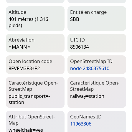
Altitude
Entité en charge
401 mètres (1 316
SBB
pieds)
Abréviation
UIC ID
« MANN »
8506134
Open location code
Open­Street­Map ID
8FVFM3F3+F2
node 2486375610
Caractéristique Open­
Caractéristique Open­
Street­Map
Street­Map
public_transport=­
railway=­station
station
Attribut Open­Street­
Geo­Names ID
Map
11963306
wheelchair=­yes