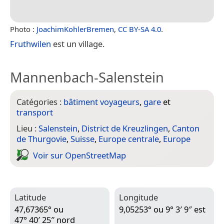
Photo :
JoachimKohlerBremen
,
CC BY-SA 4.0
.
Fruthwilen
est un village.
Mannenbach-Salenstein
Catégories :
bâtiment voyageurs
,
gare
et
transport
Lieu :
Salenstein
,
District de Kreuzlingen
,
Canton
de Thurgovie
,
Suisse
,
Europe centrale
,
Europe
Voir sur Open­Street­Map
Latitude
Longitude
47,67365° ou
9,05253° ou 9° 3′ 9″ est
47° 40′ 25″ nord