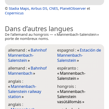
©
Stadia Maps
,
Airbus DS
,
CNES
,
PlanetObserver
et
Copernicus
Dans d’autres langues
De l’allemand au hongrois — « Mannenbach-Salenstein »
porte de nombreux noms.
allemand :
«
Bahnhof
espagnol :
«
Estación de
Mannenbach-
Mannenbach-
Salenstein
»
Salenstein
»
allemand :
«
Bahnhof
espéranto :
Mannenbach
»
«
Mannenbach-
Salenstein
»
anglais :
«
Mannenbach-
hongrois :
Salenstein railway
«
Mannenbach-
station
»
Salenstein
vasútállomás
»
anglais :