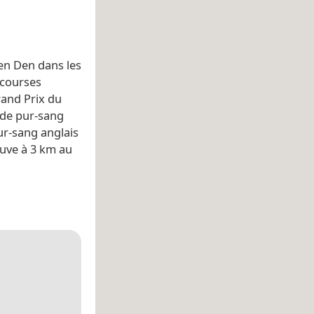
en Den dans les
 courses
rand Prix du
 de pur-sang
ur-sang anglais
uve à 3 km au