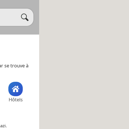
jar se trouve à
Hôtels
azi.