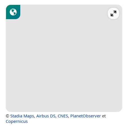
©
Stadia Maps
,
Airbus DS
,
CNES
,
PlanetObserver
et
Copernicus