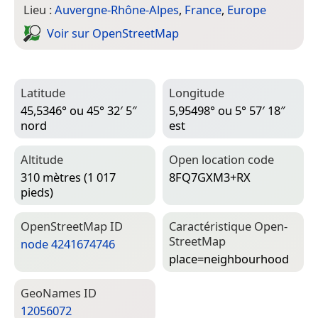
Lieu :
Auvergne-Rhône-Alpes
,
France
,
Europe
Voir sur Open­Street­Map
Latitude
Longitude
45,5346° ou 45° 32′ 5″
5,95498° ou 5° 57′ 18″
nord
est
Altitude
Open location code
310 mètres (1 017
8FQ7GXM3+RX
pieds)
Open­Street­Map ID
Caractéristique Open­
Street­Map
node 4241674746
place=­neighbourhood
Geo­Names ID
12056072