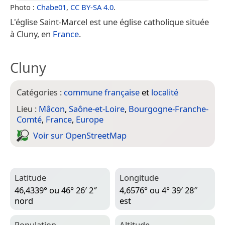
Photo :
Chabe01
,
CC BY-SA 4.0
.
L'église Saint-Marcel est une église catholique située
à Cluny, en
France
.
Cluny
Catégories :
commune française
et
localité
Lieu :
Mâcon
,
Saône-et-Loire
,
Bourgogne-Franche-
Comté
,
France
,
Europe
Voir sur Open­Street­Map
Latitude
Longitude
46,4339° ou 46° 26′ 2″
4,6576° ou 4° 39′ 28″
nord
est
Population
Altitude