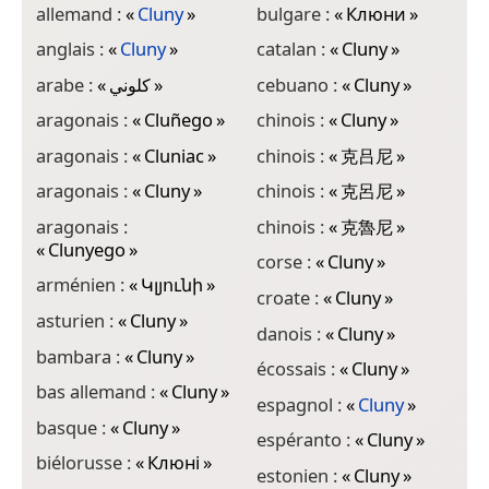
allemand :
«
Cluny
»
bulgare :
«
Клюни
»
f
anglais :
«
Cluny
»
catalan :
«
Cluny
»
f
arabe :
«
كلوني
»
cebuano :
«
Cluny
»
f
«
aragonais :
«
Cluñego
»
chinois :
«
Cluny
»
g
aragonais :
«
Cluniac
»
chinois :
«
克吕尼
»
g
aragonais :
«
Cluny
»
chinois :
«
克呂尼
»
g
aragonais :
chinois :
«
克魯尼
»
«
Clunyego
»
g
corse :
«
Cluny
»
arménien :
«
Կլյունի
»
g
croate :
«
Cluny
»
asturien :
«
Cluny
»
h
danois :
«
Cluny
»
bambara :
«
Cluny
»
h
écossais :
«
Cluny
»
bas allemand :
«
Cluny
»
i
espagnol :
«
Cluny
»
basque :
«
Cluny
»
i
espéranto :
«
Cluny
»
biélorusse :
«
Клюні
»
i
estonien :
«
Cluny
»