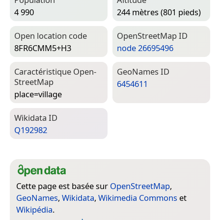
4 990
244 mètres (801 pieds)
Open location code
Open­Street­Map ID
8FR6CMM5+H3
node 26695496
Caractéristique Open­
Geo­Names ID
Street­Map
6454611
place=­village
Wiki­data ID
Q192982
Cette page est basée sur
OpenStreetMap
,
GeoNames
,
Wikidata
,
Wikimedia Commons
et
Wikipédia
.