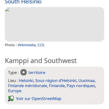
South Helsinki
Photo :
Wikimedia
,
CC0
.
Kamppi and Southwest
Type :
territoire
Lieu :
Helsinki
,
Sous-région d’Helsinki
,
Uusimaa
,
Finlande méridionale
,
Finlande
,
Pays nordiques
,
Europe
Voir sur Open­Street­Map