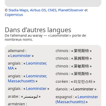
©
Stadia Maps
,
Airbus DS
,
CNES
,
PlanetObserver
et
Copernicus
Dans d’autres langues
De l’allemand au waray — « Leominster » porte de
nombreux noms.
allemand :
chinois :
«
莱明斯特
»
h
«
Leominster
»
M
chinois :
«
萊姆斯特
»
anglais :
«
Leominster,
h
chinois :
«
萊敏斯特
»
MA
»
h
chinois :
«
萊明斯特
»
anglais :
«
Leominster,
h
Massachusetts
»
coréen :
«
리오민스터
»
«
anglais :
«
Leominster
»
danois :
«
Leominster
»
i
arabe :
«
ليومنستر
»
«
espagnol :
«
Leominster
(Massachusetts)
»
arménien :
i