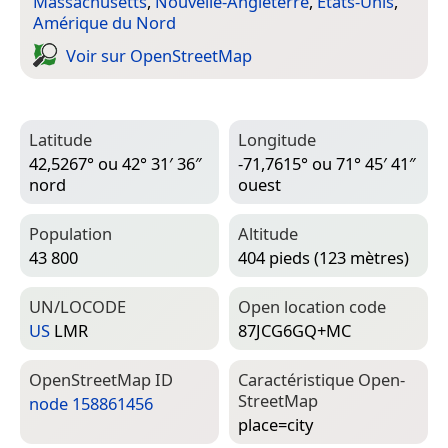
Massachusetts
,
Nouvelle-Angleterre
,
États-Unis
,
Amérique du Nord
Voir sur Open­Street­Map
Latitude
Longitude
42,5267° ou 42° 31′ 36″
-71,7615° ou 71° 45′ 41″
nord
ouest
Population
Altitude
43 800
404 pieds (123 mètres)
UN/LOCODE
Open location code
US
LMR
87JCG6GQ+MC
Open­Street­Map ID
Caractéristique Open­
Street­Map
node 158861456
place=­city