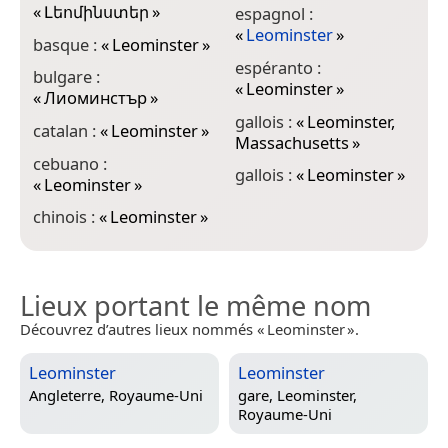
«
Լեոմինստեր
»
espagnol :
j
«
Leominster
»
basque :
«
Leominster
»
espéranto :
bulgare :
k
«
Leominster
»
«
Лиоминстър
»
«
gallois :
«
Leominster,
catalan :
«
Leominster
»
k
Massachusetts
»
«
cebuano :
gallois :
«
Leominster
»
«
Leominster
»
m
«
chinois :
«
Leominster
»
M
Lieux portant le même nom
Découvrez d’autres lieux nommés « Leominster ».
Leominster
Leominster
Angleterre, Royaume-Uni
gare,
Leominster,
Royaume-Uni