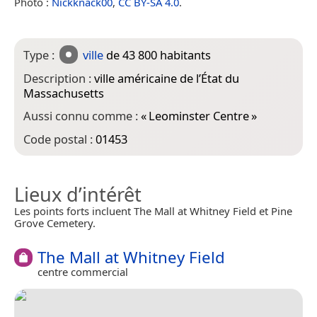
Photo :
Nickknack00
,
CC BY-SA 4.0
.
Type :
ville
de 43 800 habitants
Description :
ville américaine de l’État du
Massachusetts
Aussi connu comme :
«
Leominster Centre
»
Code postal :
01453
Lieux d’intérêt
Les points forts incluent The Mall at Whitney Field et Pine
Grove Cemetery.
The Mall at Whitney Field
centre commercial