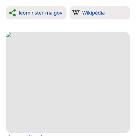
leominster-ma.gov
Wikipédia