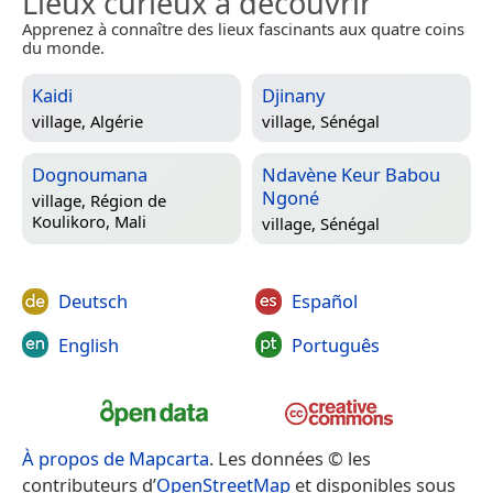
Lieux curieux à découvrir
Apprenez à connaître des lieux fascinants aux quatre coins
du monde.
Kaidi
Djinany
village,
Algérie
village,
Sénégal
Dognoumana
Ndavène Keur Babou
Ngoné
village,
Région de
Koulikoro, Mali
village,
Sénégal
Deutsch
Español
English
Português
À propos de Mapcarta
. Les données © les
contributeurs d’
OpenStreetMap
et disponibles sous