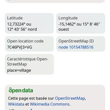
Latitude
Longitude
12,73224° ou
-15,1462° ou 15° 8′ 46″
12° 43′ 56″ nord
ouest
Open location code
Open­Street­Map ID
7C46PVJ3+VG
node 10154788516
Caractéristique Open­
Street­Map
place=­village
Cette page est basée sur
OpenStreetMap
,
Wikidata
et
Wikimedia Commons
.