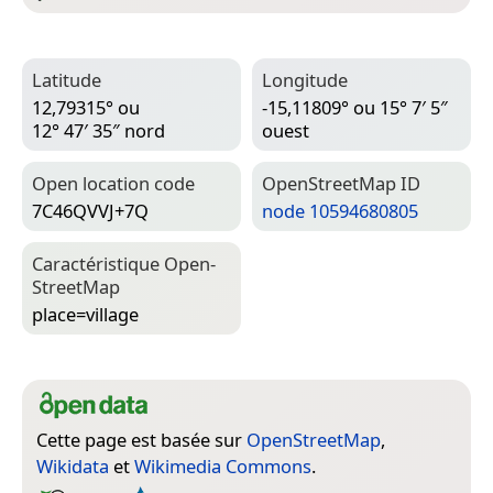
Latitude
Longitude
12,79315° ou
-15,11809° ou 15° 7′ 5″
12° 47′ 35″ nord
ouest
Open location code
Open­Street­Map ID
7C46QVVJ+7Q
node 10594680805
Caractéristique Open­
Street­Map
place=­village
Cette page est basée sur
OpenStreetMap
,
Wikidata
et
Wikimedia Commons
.