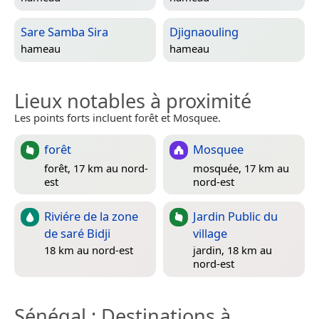
Sare Samba Sira
Djignaouling
hameau
hameau
Lieux notables à proximité
Les points forts incluent forêt et Mosquee.
forêt
Mosquee
forêt, 17 km au nord-
mosquée, 17 km au
est
nord-est
Riviére de la zone
Jardin Public du
de saré Bidji
village
18 km au nord-est
jardin, 18 km au
nord-est
Sénégal
: Destinations à