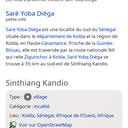
Saré Yoba Diéga
petite ville
Saré Yoba Diéga
est une localité du sud du
Sénégal
située dans le
département de Kolda
et la région de
Kolda, en Haute-
Casamance
. Proche de la
Guinée-
Bissau
, elle est traversée par la route nationale N6
qui relie
Ziguinchor
à
Kolda
.
Saré Yoba Diéga
se
trouve à 3½ km au sud-est de Sinthiang Kandio.
Sinthiang Kandio
Type :
village
Catégorie :
localité
Lieu :
Kolda
,
Sénégal
,
Afrique de l’Ouest
,
Afrique
Voir sur Open­Street­Map