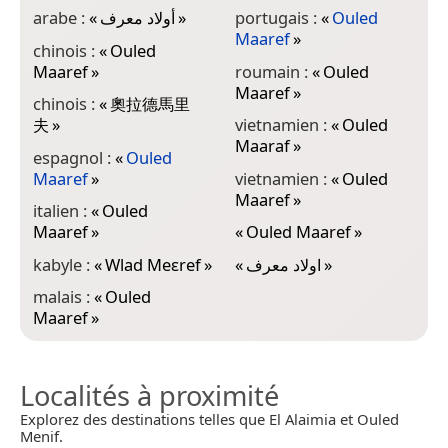
arabe :
«
أولاد معرف
»
portugais :
«
Ouled
Maaref
»
chinois :
«
Ouled
Maaref
»
roumain :
«
Ouled
Maaref
»
chinois :
«
奧拉德馬里
夫
»
vietnamien :
«
Ouled
Maaraf
»
espagnol :
«
Ouled
Maaref
»
vietnamien :
«
Ouled
Maaref
»
italien :
«
Ouled
Maaref
»
«
Ouled Maaref
»
kabyle :
«
Wlad Meɛref
»
«
اولاد معرف
»
malais :
«
Ouled
Maaref
»
Localités à proximité
Explorez des destinations telles que El Alaimia et Ouled
Menif.