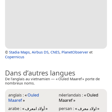
©
Stadia Maps
,
Airbus DS
,
CNES
,
PlanetObserver
et
Copernicus
Dans d’autres langues
De l’anglais au vietnamien — « Ouled Maaref » porte de
nombreux noms.
anglais :
«
Ouled
néerlandais :
«
Ouled
Maaref
»
Maaref
»
arabe :
«
أولاد امعرف
»
persan :
«
اولاد معرف
»