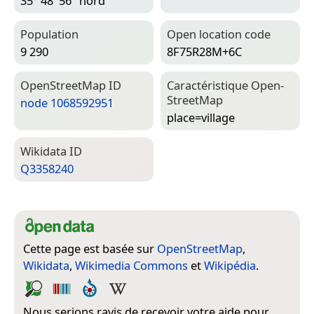
35° 48′ 56″ nord
Population
Open location code
9 290
8F75R28M+6C
Open­Street­Map ID
Caractéristique Open­
Street­Map
node 1068592951
place=­village
Wiki­data ID
Q3358240
Cette page est basée sur
OpenStreetMap
,
Wikidata
,
Wikimedia Commons
et
Wikipédia
.
Nous serions ravis de recevoir votre aide pour