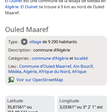
El Ouinet
est une commune de la wilaya de Médéa en
Algérie
.
El Ouinet
se trouve à 9 km au nord de Ouled
Maaref.
Ouled Maaref
Type :
village
de 9 290 habitants
Description :
commune d’Algérie
Catégories :
commune d’Algérie
et
localité
Lieu :
Commune d’Ouled Maarref
,
Ain Boucif
,
Médéa
,
Algérie
,
Afrique du Nord
,
Afrique
Voir sur Open­Street­Map
Latitude
Longitude
35,81561° ou
3,03361° ou 3° 2′ 1″ est