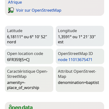
Afrique
Voir sur Open­Street­Map
Latitude
Longitude
6,18111° ou 6° 10′ 52″
1,3591° ou 1° 21′ 33″
nord
est
Open location code
Open­Street­Map ID
6FR359J5+CJ
node 11013675471
Caractéristique Open­
Attribut Open­Street­
Street­Map
Map
amenity=­
denomination=­baptist
place_of_worship