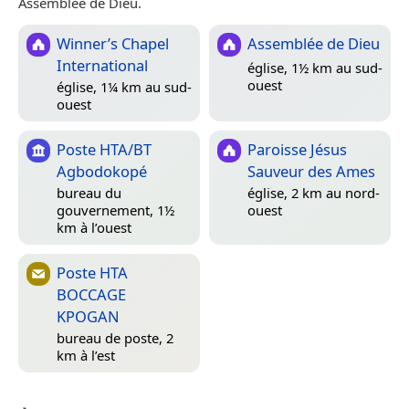
Assemblée de Dieu.
Winner’s Chapel
Assemblée de Dieu
International
église, 1½ km au sud-
ouest
église, 1¼ km au sud-
ouest
Poste HTA/BT
Paroisse Jésus
Agbodokopé
Sauveur des Ames
bureau du
église, 2 km au nord-
gouvernement, 1½
ouest
km à l’ouest
Poste HTA
BOCCAGE
KPOGAN
bureau de poste, 2
km à l’est