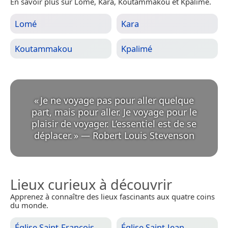
En savoir plus sur Lomé, Kara, Koutammakou et Kpalimé.
Lomé
Kara
Koutammakou
Kpalimé
«
Je ne voyage pas pour aller quelque
part, mais pour aller. Je voyage pour le
plaisir de voyager. L’essentiel est de se
déplacer.
»
—
Robert Louis Stevenson
Lieux curieux à découvrir
Apprenez à connaître des lieux fascinants aux quatre coins
du monde.
Église Saint-François-
Église Saint-Jean-