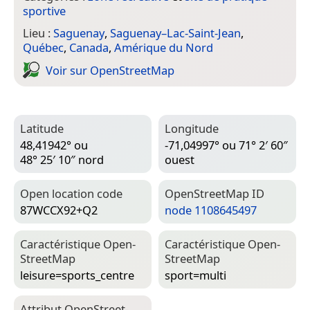
sportive
Lieu :
Saguenay
,
Saguenay–Lac-Saint-Jean
,
Québec
,
Canada
,
Amérique du Nord
Voir sur Open­Street­Map
Latitude
Longitude
48,41942° ou
-71,04997° ou 71° 2′ 60″
48° 25′ 10″ nord
ouest
Open location code
Open­Street­Map ID
87WCCX92+Q2
node 1108645497
Caractéristique Open­
Caractéristique Open­
Street­Map
Street­Map
leisure=­sports_centre
sport=­multi
Attribut Open­Street­