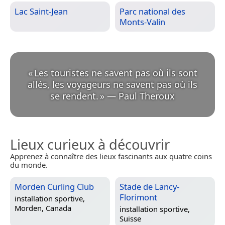
Lac Saint-Jean
Parc national des
Monts-Valin
«
Les touristes ne savent pas où ils sont
allés, les voyageurs ne savent pas où ils
se rendent.
»
—
Paul Theroux
Lieux curieux à découvrir
Apprenez à connaître des lieux fascinants aux quatre coins
du monde.
Morden Curling Club
Stade de Lancy-
Florimont
installation sportive,
Morden, Canada
installation sportive,
Suisse