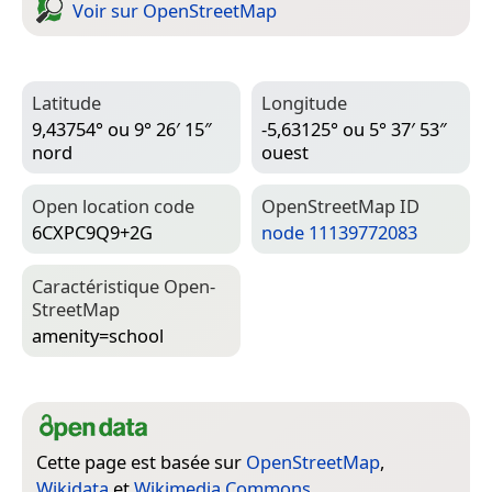
Voir sur Open­Street­Map
Latitude
Longitude
9,43754° ou 9° 26′ 15″
-5,63125° ou 5° 37′ 53″
nord
ouest
Open location code
Open­Street­Map ID
6CXPC9Q9+2G
node 11139772083
Caractéristique Open­
Street­Map
amenity=­school
Cette page est basée sur
OpenStreetMap
,
Wikidata
et
Wikimedia Commons
.