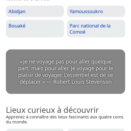
Abidjan
Yamoussoukro
Bouaké
Parc national de la
Comoé
«
Je ne voyage pas pour aller quelque
part, mais pour aller. Je voyage pour le
plaisir de voyager. L’essentiel est de se
déplacer.
»
—
Robert Louis Stevenson
Lieux curieux à découvrir
Apprenez à connaître des lieux fascinants aux quatre coins
du monde.