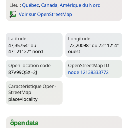
Lieu :
Québec
,
Canada
,
Amérique du Nord
Voir sur Open­Street­Map
Latitude
Longitude
47,35754° ou
-72,20098° ou 72° 12′ 4″
47° 21′ 27″ nord
ouest
Open location code
Open­Street­Map ID
87V99Q5X+2J
node 12138333772
Caractéristique Open­
Street­Map
place=­locality