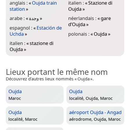
anglais :
«
Oujda train
italien :
«
Stazione di
station
»
Oujda
»
arabe :
«
وجدة
»
néerlandais :
«
gare
d’Oujda
»
espagnol :
«
Estación de
Uchda
»
polonais :
«
Oujda
»
italien :
«
stazione di
Oujda
»
Lieux portant le même nom
Découvrez d’autres lieux nommés « Oujda ».
Oujda
Oujda
Maroc
localité,
Oujda, Maroc
Oujda
aéroport Oujda - Angad
localité,
Maroc
aérodrome,
Oujda, Maroc