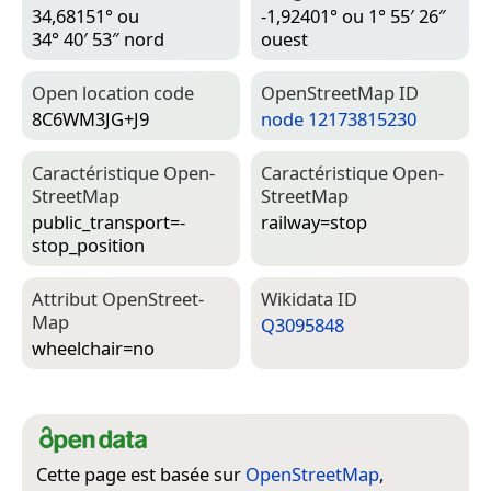
34,68151° ou
-1,92401° ou 1° 55′ 26″
34° 40′ 53″ nord
ouest
Open location code
Open­Street­Map ID
8C6WM3JG+J9
node 12173815230
Caractéristique Open­
Caractéristique Open­
Street­Map
Street­Map
public_transport=­
railway=­stop
stop_position
Attribut Open­Street­
Wiki­data ID
Map
Q3095848
wheelchair=­no
Cette page est basée sur
OpenStreetMap
,