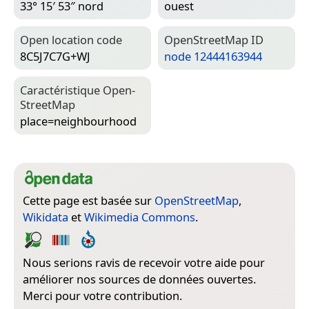
33° 15′ 53″ nord
ouest
Open location code
Open­Street­Map ID
8C5J7C7G+WJ
node 12444163944
Caractéristique Open­
Street­Map
place=­neighbourhood
Cette page est basée sur
OpenStreetMap
,
Wikidata
et
Wikimedia Commons
.
Nous serions ravis de recevoir votre aide pour
améliorer nos sources de données ouvertes.
Merci pour votre contribution.