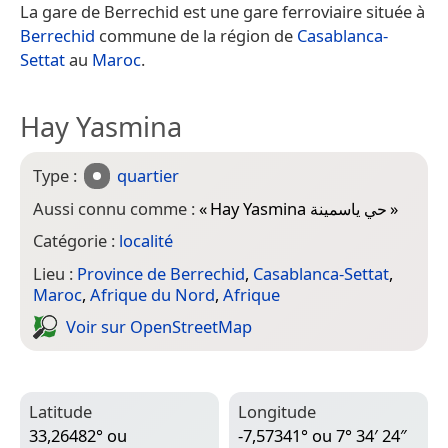
La gare de Berrechid est une gare ferroviaire située à
Berrechid
commune de la région de
Casablanca-
Settat
au
Maroc
.
Hay Yasmina
Type :
quartier
Aussi connu comme :
«
Hay Yasmina حي ياسمينة
»
Catégorie :
localité
Lieu :
Province de Berrechid
,
Casablanca-Settat
,
Maroc
,
Afrique du Nord
,
Afrique
Voir sur Open­Street­Map
Latitude
Longitude
33,26482° ou
-7,57341° ou 7° 34′ 24″