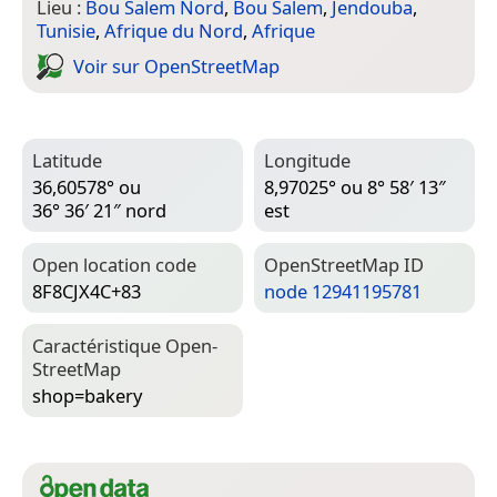
Lieu :
Bou Salem Nord
,
Bou Salem
,
Jendouba
,
Tunisie
,
Afrique du Nord
,
Afrique
Voir sur Open­Street­Map
Latitude
Longitude
36,60578° ou
8,97025° ou 8° 58′ 13″
36° 36′ 21″ nord
est
Open location code
Open­Street­Map ID
8F8CJX4C+83
node 12941195781
Caractéristique Open­
Street­Map
shop=­bakery