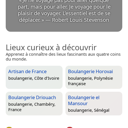
«
Je ne voyage pas pour aller quelque
part, mais pour aller. Je voyage pour le
plaisir de voyager. L’essentiel est de se
déplacer.
»
—
Robert Louis Stevenson
Lieux curieux à découvrir
Apprenez à connaître des lieux fascinants aux quatre coins
du monde.
Artisan de France
Boulangerie Horovai
boulangerie,
Côte d’Ivoire
boulangerie,
Polynésie
française
Boulangerie Driouach
Boulangerie el
Mansour
boulangerie,
Chambéry,
France
boulangerie,
Sénégal