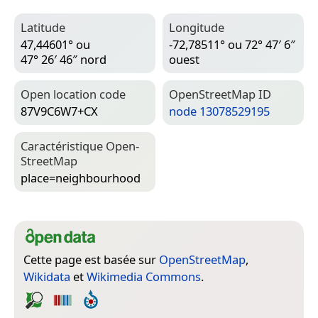
Latitude
Longitude
47,44601° ou
-72,78511° ou 72° 47′ 6″
47° 26′ 46″ nord
ouest
Open location code
Open­Street­Map ID
87V9C6W7+CX
node 13078529195
Caractéristique Open­
Street­Map
place=­neighbourhood
Cette page est basée sur
OpenStreetMap
,
Wikidata
et
Wikimedia Commons
.