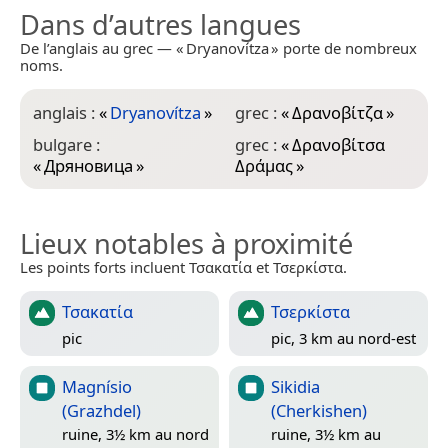
Dans d’autres langues
De l’anglais au grec — « Dryanovítza » porte de nombreux
noms.
anglais :
«
Dryanovítza
»
grec :
«
Δρανοβίτζα
»
bulgare :
grec :
«
Δρανοβίτσα
«
Дряновица
»
Δράμας
»
Lieux notables à proximité
Les points forts incluent Τσακατία et Τσερκίστα.
Τσακατία
Τσερκίστα
pic
pic, 3 km au nord-est
Magnísio
Sikidia
(Grazhdel)
(Cherkishen)
ruine, 3½ km au nord
ruine, 3½ km au