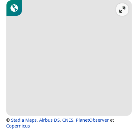
©
Stadia Maps
,
Airbus DS
,
CNES
,
PlanetObserver
et
Copernicus