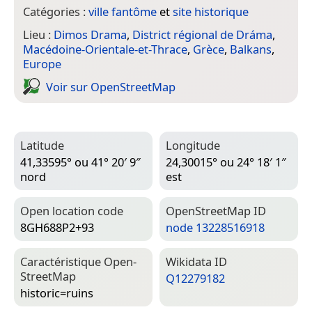
Catégories :
ville fantôme
et
site historique
Lieu :
Dimos Drama
,
District régional de Dráma
,
Macédoine-Orientale-et-Thrace
,
Grèce
,
Balkans
,
Europe
Voir sur Open­Street­Map
Latitude
Longitude
41,33595° ou 41° 20′ 9″
24,30015° ou 24° 18′ 1″
nord
est
Open location code
Open­Street­Map ID
8GH688P2+93
node 13228516918
Caractéristique Open­
Wiki­data ID
Street­Map
Q12279182
historic=­ruins