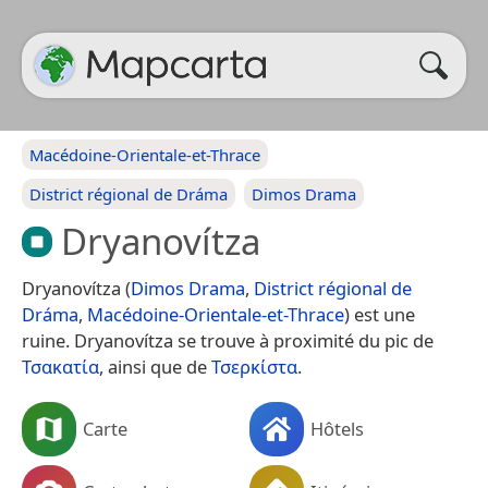
Macédoine-Orientale-et-Thrace
District régional de Dráma
Dimos Drama
Dryanovítza
Dryanovítza (
Dimos Drama
,
District régional de
Dráma
,
Macédoine-Orientale-et-Thrace
) est une
ruine. Dryanovítza se trouve à proximité du pic de
Τσακατία
, ainsi que de
Τσερκίστα
.
Carte
Hôtels