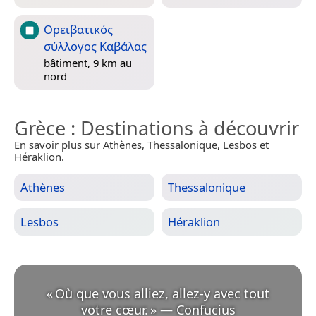
Ορειβατικός
σύλλογος Καβάλας
bâtiment, 9 km au
nord
Grèce
: Destinations à découvrir
En savoir plus sur Athènes, Thessalonique, Lesbos et
Héraklion.
Athènes
Thessalonique
Lesbos
Héraklion
«
Où que vous alliez, allez-y avec tout
votre cœur.
»
—
Confucius