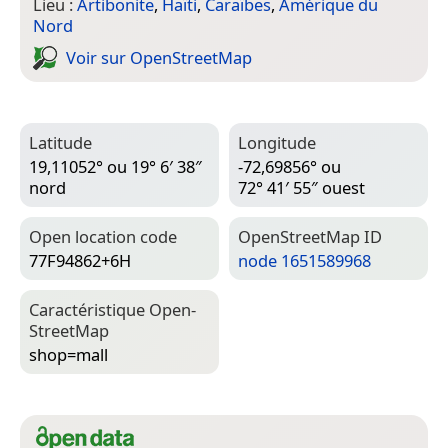
Lieu :
Artibonite
,
Haïti
,
Caraïbes
,
Amérique du
Nord
Voir sur Open­Street­Map
Latitude
Longitude
19,11052° ou 19° 6′ 38″
-72,69856° ou
nord
72° 41′ 55″ ouest
Open location code
Open­Street­Map ID
77F94862+6H
node 1651589968
Caractéristique Open­
Street­Map
shop=­mall