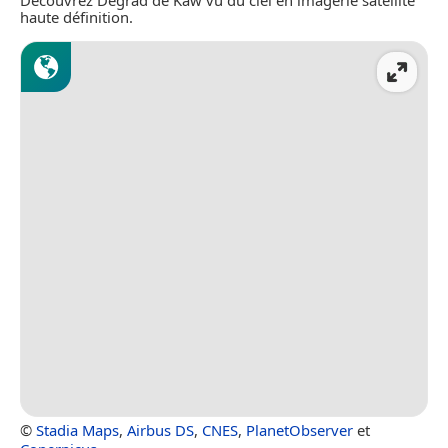
Découvrez Dégrad de Kaw vu du ciel en imagerie satellite
haute définition.
©
Stadia Maps
,
Airbus DS
,
CNES
,
PlanetObserver
et