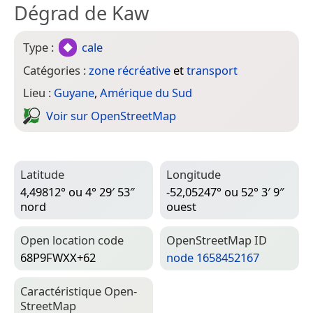
Dégrad de Kaw
Type :
cale
Catégories :
zone récréative
et
transport
Lieu :
Guyane
,
Amérique du Sud
Voir sur Open­Street­Map
Latitude
Longitude
4,49812° ou 4° 29′ 53″
-52,05247° ou 52° 3′ 9″
nord
ouest
Open location code
Open­Street­Map ID
68P9FWXX+62
node 1658452167
Caractéristique Open­
Street­Map