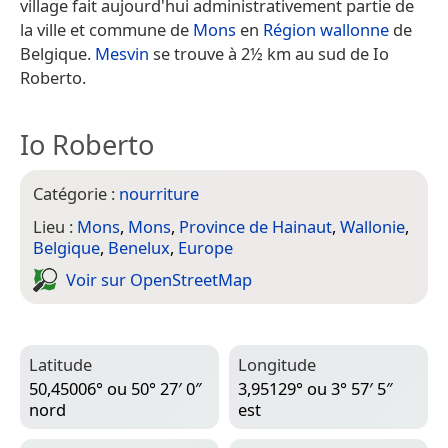
village fait aujourd'hui administrativement partie de
la ville et commune de
Mons
en
Région wallonne
de
Belgique.
Mesvin
se trouve à 2½ km au sud de Io
Roberto.
Io Roberto
Catégorie :
nourriture
Lieu :
Mons
,
Mons
,
Province de Hainaut
,
Wallonie
,
Belgique
,
Benelux
,
Europe
Voir sur Open­Street­Map
Latitude
Longitude
50,45006° ou 50° 27′ 0″
3,95129° ou 3° 57′ 5″
nord
est