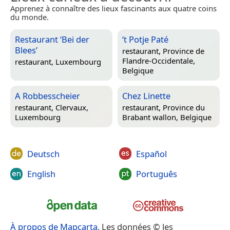
Apprenez à connaître des lieux fascinants aux quatre coins
du monde.
Restaurant ‘Bei der
‘t Potje Paté
Blees’
restaurant,
Province de
Flandre-Occidentale,
restaurant,
Luxembourg
Belgique
A Robbesscheier
Chez Linette
restaurant,
Clervaux,
restaurant,
Province du
Luxembourg
Brabant wallon, Belgique
Deutsch
Español
English
Português
À propos de Mapcarta
. Les données © les