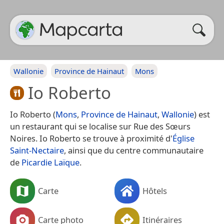
Wallonie
Province de Hainaut
Mons
Io Roberto
Io Roberto (
Mons
,
Province de Hainaut
,
Wallonie
) est
un restaurant qui se localise sur Rue des Sœurs
Noires. Io Roberto se trouve à proximité d'
Église
Saint-Nectaire
, ainsi que du centre communautaire
de
Picardie Laïque
.
Carte
Hôtels
Carte photo
Itinéraires