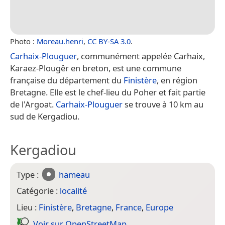
Photo :
Moreau.henri
,
CC BY-SA 3.0
.
Carhaix-Plouguer
, communément appelée Carhaix,
Karaez-Plougêr en breton, est une commune
française du département du
Finistère
, en région
Bretagne. Elle est le chef-lieu du Poher et fait partie
de l'Argoat.
Carhaix-Plouguer
se trouve à 10 km au
sud de Kergadiou.
Kergadiou
Type :
hameau
Catégorie :
localité
Lieu :
Finistère
,
Bretagne
,
France
,
Europe
Voir sur Open­Street­Map