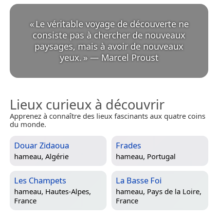
«
Le véritable voyage de découverte ne
consiste pas à chercher de nouveaux
paysages, mais à avoir de nouveaux
yeux.
»
—
Marcel Proust
Lieux curieux à découvrir
Apprenez à connaître des lieux fascinants aux quatre coins
du monde.
Douar Zidaoua
Frades
hameau,
Algérie
hameau,
Portugal
Les Champets
La Basse Foi
hameau,
Hautes-Alpes,
hameau,
Pays de la Loire,
France
France