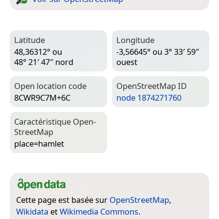
Latitude
Longitude
48,36312° ou
-3,56645° ou 3° 33′ 59″
48° 21′ 47″ nord
ouest
Open location code
Open­Street­Map ID
8CWR9C7M+6C
node 1874271760
Caractéristique Open­
Street­Map
place=­hamlet
Cette page est basée sur
OpenStreetMap
,
Wikidata
et
Wikimedia Commons
.