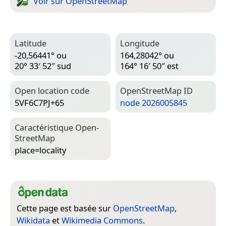
Voir sur Open­Street­Map
Latitude
Longitude
-20,56441° ou
164,28042° ou
20° 33′ 52″ sud
164° 16′ 50″ est
Open location code
Open­Street­Map ID
5VF6C7PJ+65
node 2026005845
Caractéristique Open­
Street­Map
place=­locality
Cette page est basée sur
OpenStreetMap
,
Wikidata
et
Wikimedia Commons
.