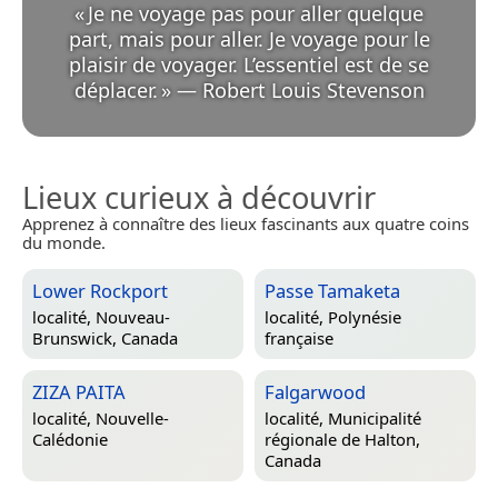
«
Je ne voyage pas pour aller quelque
part, mais pour aller. Je voyage pour le
plaisir de voyager. L’essentiel est de se
déplacer.
»
—
Robert Louis Stevenson
Lieux curieux à découvrir
Apprenez à connaître des lieux fascinants aux quatre coins
du monde.
Lower Rockport
Passe Tamaketa
localité,
Nouveau-
localité,
Polynésie
Brunswick, Canada
française
ZIZA PAITA
Falgarwood
localité,
Nouvelle-
localité,
Municipalité
Calédonie
régionale de Halton,
Canada