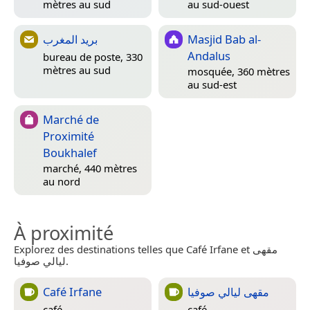
mètres au sud
au sud-ouest
بريد المغرب
Masjid Bab al-
Andalus
bureau de poste, 330
mètres au sud
mosquée, 360 mètres
au sud-est
Marché de
Proximité
Boukhalef
marché, 440 mètres
au nord
À proximité
Explorez des destinations telles que Café Irfane et مقهى
ليالي صوفيا.
Café Irfane
مقهى ليالي صوفيا
café
café