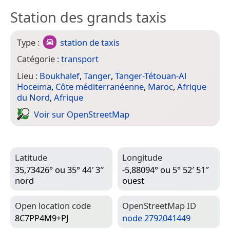
Station des grands taxis
Type :
station de taxis
Catégorie :
transport
Lieu :
Boukhalef
,
Tanger
,
Tanger-Tétouan-Al
Hoceïma
,
Côte méditerranéenne
,
Maroc
,
Afrique
du Nord
,
Afrique
Voir sur Open­Street­Map
Latitude
Longitude
35,73426° ou 35° 44′ 3″
-5,88094° ou 5° 52′ 51″
nord
ouest
Open location code
Open­Street­Map ID
8C7PP4M9+PJ
node 2792041449