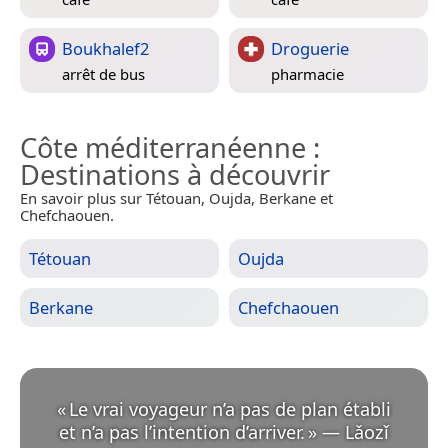
Boukhalef2
Droguerie
arrêt de bus
pharmacie
Côte méditerranéenne
:
Destinations à découvrir
En savoir plus sur Tétouan, Oujda, Berkane et
Chefchaouen.
Tétouan
Oujda
Berkane
Chefchaouen
«
Le vrai voyageur n’a pas de plan établi
et n’a pas l’intention d’arriver.
»
—
Lǎozǐ