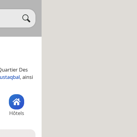
 Quartier Des
ustaqbal
, ainsi
Hôtels