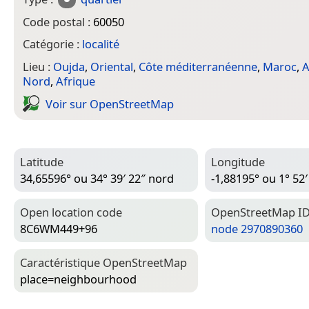
Code postal :
60050
Catégorie :
localité
Lieu :
Oujda
,
Oriental
,
Côte méditerranéenne
,
Maroc
,
A
Nord
,
Afrique
Voir sur Open­Street­Map
Latitude
Longitude
34,65596° ou 34° 39′ 22″ nord
-1,88195° ou 1° 52′
Open location code
Open­Street­Map I
8C6WM449+96
node 2970890360
Caractéristique Open­Street­Map
place=­neighbourhood