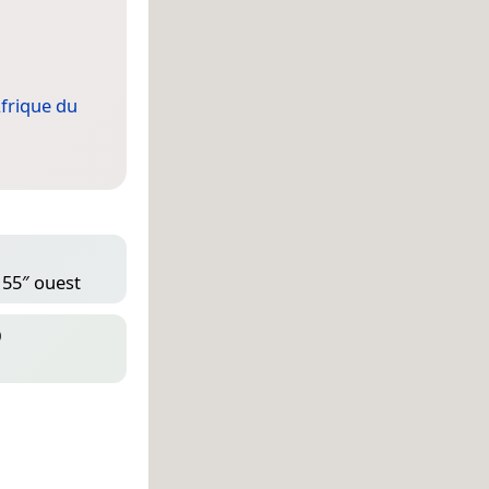
frique du
 55″ ouest
D