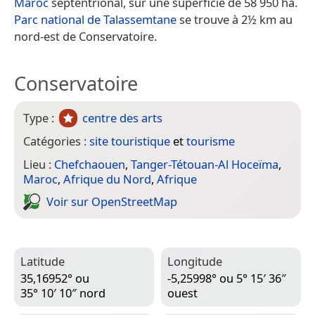
Maroc
septentrional, sur une superficie de 58 950 ha.
Parc national de Talassemtane
se trouve à 2½ km au
nord-est de Conservatoire.
Conservatoire
Type :
centre des arts
Catégories :
site touristique
et
tourisme
Lieu :
Chefchaouen
,
Tanger-Tétouan-Al Hoceïma
,
Maroc
,
Afrique du Nord
,
Afrique
Voir sur Open­Street­Map
Latitude
Longitude
35,16952° ou
-5,25998° ou 5° 15′ 36″
35° 10′ 10″ nord
ouest