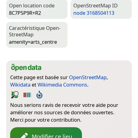
Open location code
Open­Street­Map ID
8C7P5P9R+R2
node 3168504113
Caractéristique Open­
Street­Map
amenity=­arts_centre
Cette page est basée sur
OpenStreetMap
,
Wikidata
et
Wikimedia Commons
.
Nous serions ravis de recevoir votre aide pour
améliorer nos sources de données ouvertes.
Merci pour votre contribution.
Modifier ce lieu