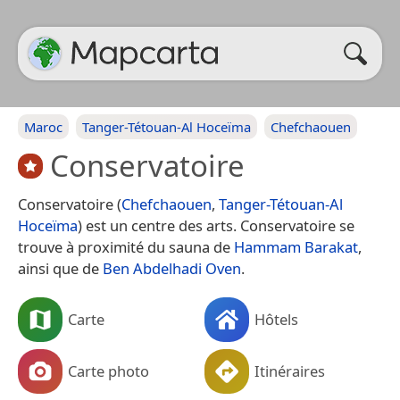
Maroc
Tanger-Tétouan-Al Hoceïma
Chefchaouen
Conservatoire
Conservatoire (
Chefchaouen
,
Tanger-Tétouan-Al
Hoceïma
) est un centre des arts. Conservatoire se
trouve à proximité du sauna de
Hammam Barakat
,
ainsi que de
Ben Abdelhadi Oven
.
Carte
Hôtels
Carte photo
Itinéraires