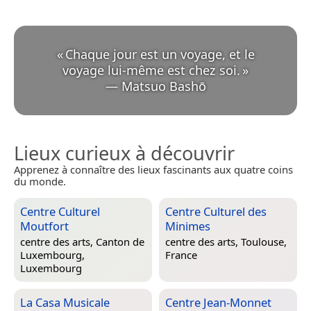
«
Chaque jour est un voyage, et le
voyage lui-même est chez soi.
»
—
Matsuo Bashō
Lieux curieux à découvrir
Apprenez à connaître des lieux fascinants aux quatre coins
du monde.
Centre Culturel
Centre Culturel des
Moutfort
Minimes
centre des arts,
Canton de
centre des arts,
Toulouse,
Luxembourg,
France
Luxembourg
La Casa Musicale
Centre Jean-Monnet