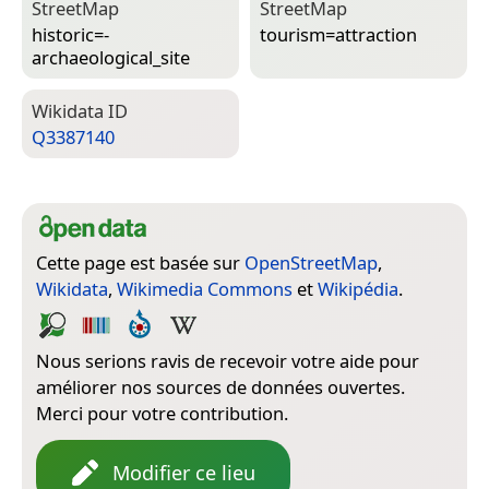
Street­Map
Street­Map
historic=­
tourism=­attraction
archaeological_site
Wiki­data ID
Q3387140
Cette page est basée sur
OpenStreetMap
,
Wikidata
,
Wikimedia Commons
et
Wikipédia
.
Nous serions ravis de recevoir votre aide pour
améliorer nos sources de données ouvertes.
Merci pour votre contribution.
Modifier ce lieu