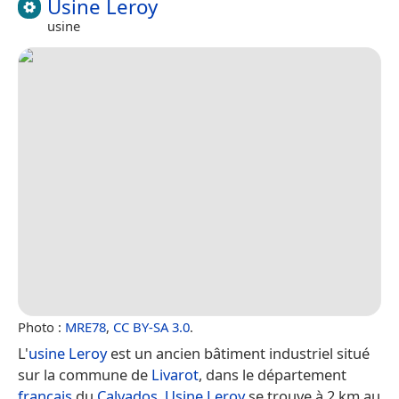
Usine Leroy
usine
Photo :
MRE78
,
CC BY-SA 3.0
.
L'
usine Leroy
est un ancien bâtiment industriel situé
sur la commune de
Livarot
, dans le département
français
du
Calvados
.
Usine Leroy
se trouve à 2 km au