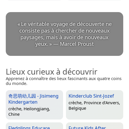
«
Le véritable voyage de découverte ne
consiste pas à chercher de nouveaux
paysages, mais à avoir de nouveaux
yeux.
»
—
Marcel Proust
Lieux curieux à découvrir
Apprenez à connaître des lieux fascinants aux quatre coins
du monde.
奇思萌幼儿园 - Jisimeng
Kinderclub Sint-Jozef
Kindergarten
crèche,
Province d’Anvers,
Belgique
crèche,
Heilongjiang,
Chine
Fledglings Educare
Future Kids After