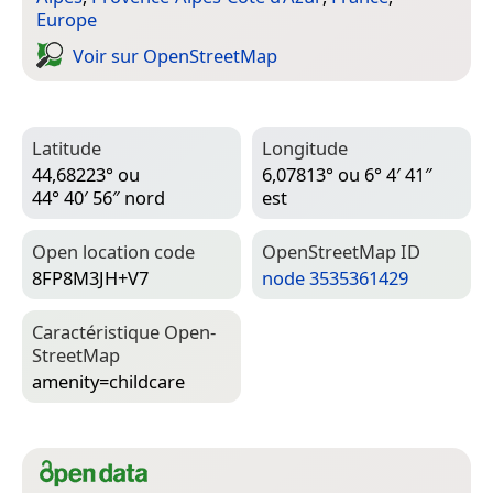
Europe
Voir sur Open­Street­Map
Latitude
Longitude
44,68223° ou
6,07813° ou 6° 4′ 41″
44° 40′ 56″ nord
est
Open location code
Open­Street­Map ID
8FP8M3JH+V7
node 3535361429
Caractéristique Open­
Street­Map
amenity=­childcare