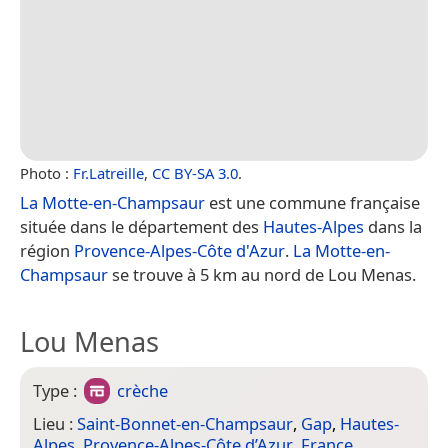
Photo :
Fr.Latreille
,
CC BY-SA 3.0
.
La Motte-en-Champsaur
est une commune française
située dans le département des
Hautes-Alpes
dans la
région
Provence-Alpes-Côte d'Azur
.
La Motte-en-
Champsaur
se trouve à 5 km au nord de Lou Menas.
Lou Menas
Type :
crèche
Lieu :
Saint-Bonnet-en-Champsaur
,
Gap
,
Hautes-
Alpes
,
Provence-Alpes-Côte d’Azur
,
France
,