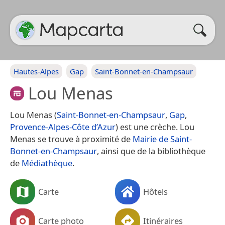
Hautes-Alpes
Gap
Saint-Bonnet-en-Champsaur
Lou Menas
Lou Menas (
Saint-Bonnet-en-Champsaur
,
Gap
,
Provence-Alpes-Côte d’Azur
) est une crèche. Lou
Menas se trouve à proximité de
Mairie de Saint-
Bonnet-en-Champsaur
, ainsi que de la bibliothèque
de
Médiathèque
.
Carte
Hôtels
Carte photo
Itinéraires