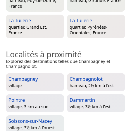
hameau,
Puy-de-Dôme,
hameau,
Gironde, France
France
La Tuilerie
La Tuilerie
quartier,
Grand Est,
quartier,
Pyrénées-
France
Orientales, France
Localités à proximité
Explorez des destinations telles que Champagney et
Champagnolot.
Champagney
Champagnolot
village
hameau, 2½ km à l’est
Pointre
Dammartin
village, 3 km au sud
village, 3½ km à l’est
Soissons-sur-Nacey
village, 3½ km à l’ouest