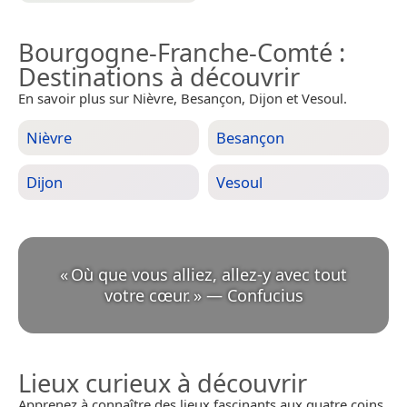
Bourgogne-Franche-Comté
:
Destinations à découvrir
En savoir plus sur Nièvre, Besançon, Dijon et Vesoul.
Nièvre
Besançon
Dijon
Vesoul
«
Où que vous alliez, allez-y avec tout
votre cœur.
»
—
Confucius
Lieux curieux à découvrir
Apprenez à connaître des lieux fascinants aux quatre coins