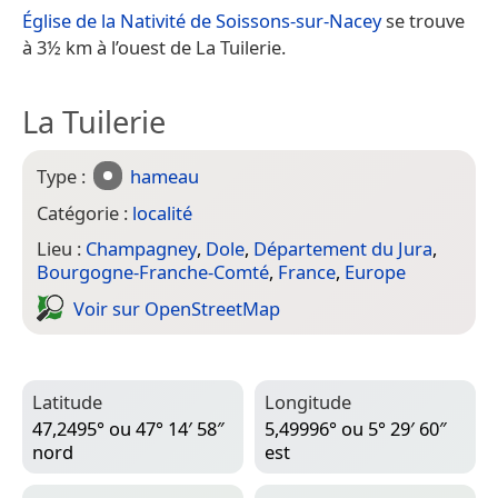
Église de la Nativité de Soissons-sur-Nacey
se trouve
à 3½ km à l’ouest de La Tuilerie.
La Tuilerie
Type :
hameau
Catégorie :
localité
Lieu :
Champagney
,
Dole
,
Département du Jura
,
Bourgogne-Franche-Comté
,
France
,
Europe
Voir sur Open­Street­Map
Latitude
Longitude
47,2495° ou 47° 14′ 58″
5,49996° ou 5° 29′ 60″
nord
est