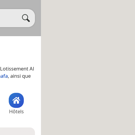
. Lotissement Al
aafa
, ainsi que
Hôtels