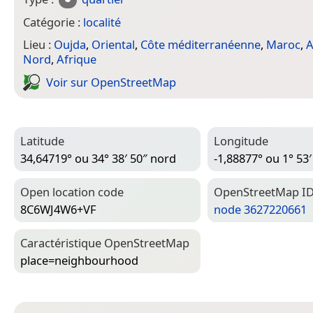
Catégorie :
localité
Lieu :
Oujda
,
Oriental
,
Côte méditerranéenne
,
Maroc
,
A
Nord
,
Afrique
Voir sur Open­Street­Map
Latitude
Longitude
34,64719° ou 34° 38′ 50″ nord
-1,88877° ou 1° 53′
Open location code
Open­Street­Map I
8C6WJ4W6+VF
node 3627220661
Caractéristique Open­Street­Map
place=­neighbourhood