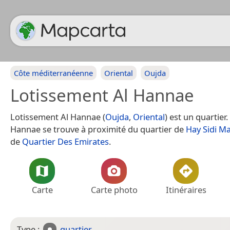
Côte méditerranéenne
Oriental
Oujda
Lotissement Al Hannae
Lotissement Al Hannae (
Oujda
,
Oriental
) est un quartier
Hannae se trouve à proximité du quartier de
Hay Sidi M
de
Quartier Des Emirates
.
Carte
Carte photo
Itinéraires
Type :
quartier