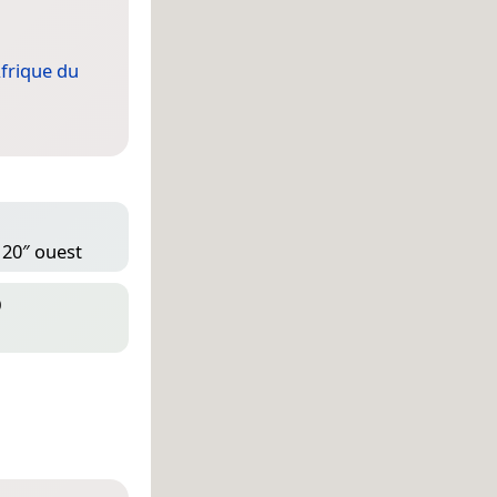
frique du
 20″ ouest
D