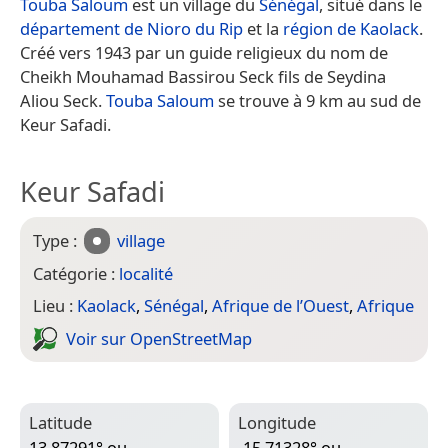
Touba Saloum
est un village du
Sénégal
, situé dans le
département de Nioro du Rip
et la
région de Kaolack
.
Créé vers 1943 par un guide religieux du nom de
Cheikh Mouhamad Bassirou Seck fils de Seydina
Aliou Seck.
Touba Saloum
se trouve à 9 km au sud de
Keur Safadi.
Keur Safadi
Type :
village
Catégorie :
localité
Lieu :
Kaolack
,
Sénégal
,
Afrique de l’Ouest
,
Afrique
Voir sur Open­Street­Map
Latitude
Longitude
13,87291° ou
-15,71328° ou