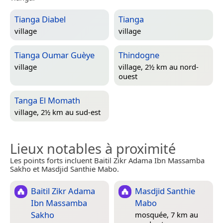
Tianga Diabel
Tianga
village
village
Tianga Oumar Guèye
Thindogne
village
village, 2½ km au nord-
ouest
Tanga El Momath
village, 2½ km au sud-est
Lieux notables à proximité
Les points forts incluent Baitil Zikr Adama Ibn Massamba
Sakho et Masdjid Santhie Mabo.
Baitil Zikr Adama
Masdjid Santhie
Ibn Massamba
Mabo
Sakho
mosquée, 7 km au