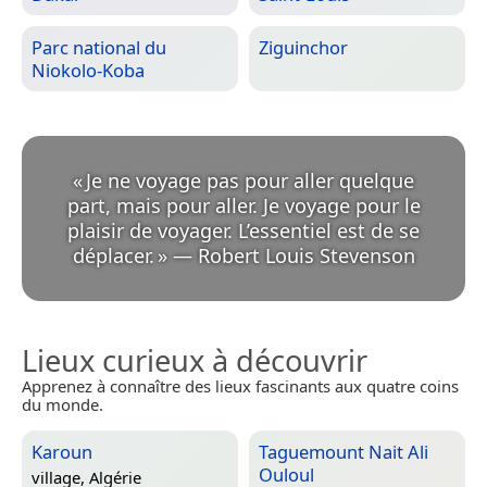
Parc national du
Ziguinchor
Niokolo-Koba
«
Je ne voyage pas pour aller quelque
part, mais pour aller. Je voyage pour le
plaisir de voyager. L’essentiel est de se
déplacer.
»
—
Robert Louis Stevenson
Lieux curieux à découvrir
Apprenez à connaître des lieux fascinants aux quatre coins
du monde.
Karoun
Taguemount Nait Ali
Ouloul
village,
Algérie