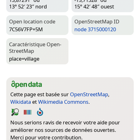
13° 52′ 23″ nord
15° 42′ 48″ ouest
Open location code
Open­Street­Map ID
7C56V7FP+5M
node 3715000120
Caractéristique Open­
Street­Map
place=­village
Cette page est basée sur
OpenStreetMap
,
Wikidata
et
Wikimedia Commons
.
Nous serions ravis de recevoir votre aide pour
améliorer nos sources de données ouvertes.
Merci pour votre contribution.