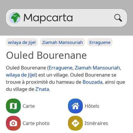
wilaya de Jijel
Ziamah Mansouriah
Erraguene
Ouled Bourenane
Ouled Bourenane (
Erraguene
,
Ziamah Mansouriah
,
wilaya de Jijel
) est un village. Ouled Bourenane se
trouve à proximité du hameau de
Bouzada
, ainsi que
du village de
Z’nata
.
Carte
Hôtels
Carte photo
Itinéraires