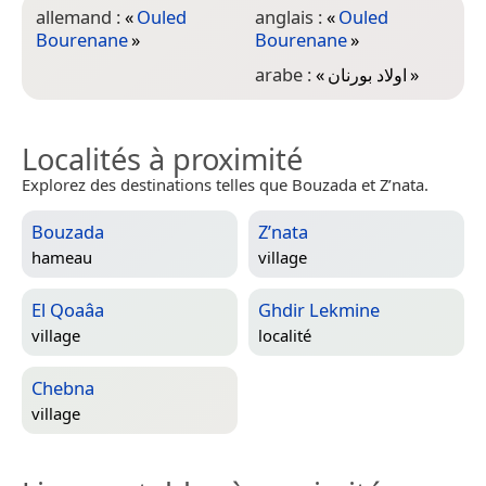
allemand :
«
Ouled
anglais :
«
Ouled
Bourenane
»
Bourenane
»
arabe :
«
اولاد بورنان
»
Localités à proximité
Explorez des destinations telles que Bouzada et Z’nata.
Bouzada
Z’nata
hameau
village
El Qoaâa
Ghdir Lekmine
village
localité
Chebna
village