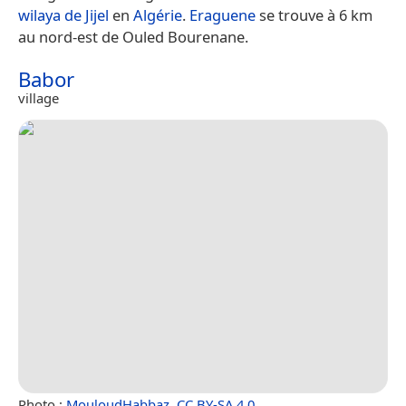
wilaya de Jijel
en
Algérie
.
Eraguene
se trouve à 6 km
au nord-est de Ouled Bourenane.
Babor
village
Photo :
MouloudHabbaz
,
CC BY-SA 4.0
.