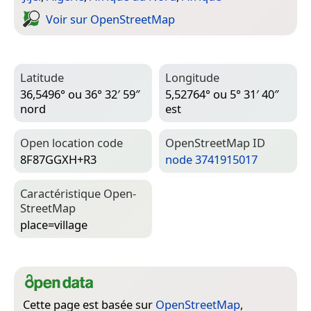
Voir sur Open­Street­Map
Latitude
Longitude
36,5496° ou 36° 32′ 59″
5,52764° ou 5° 31′ 40″
nord
est
Open location code
Open­Street­Map ID
8F87GGXH+R3
node 3741915017
Caractéristique Open­
Street­Map
place=­village
Cette page est basée sur
OpenStreetMap
,