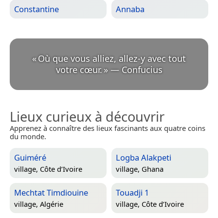
Constantine
Annaba
«
Où que vous alliez, allez-y avec tout
votre cœur.
»
—
Confucius
Lieux curieux à découvrir
Apprenez à connaître des lieux fascinants aux quatre coins
du monde.
Guiméré
Logba Alakpeti
village,
Côte d’Ivoire
village,
Ghana
Mechtat Timdiouine
Touadji 1
village,
Algérie
village,
Côte d’Ivoire