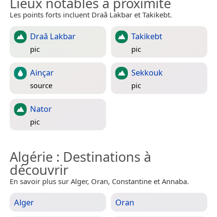
Lieux notables à proximité
Les points forts incluent Draâ Lakbar et Takikebt.
Draâ Lakbar
Takikebt
pic
pic
Ainçar
Sekkouk
source
pic
Nator
pic
Algérie
: Destinations à
découvrir
En savoir plus sur Alger, Oran, Constantine et Annaba.
Alger
Oran