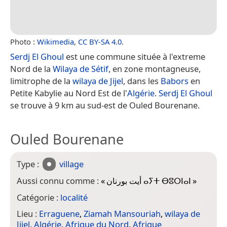
Photo :
Wikimedia
,
CC BY-SA 4.0
.
Serdj El Ghoul
est une commune située à l'extreme
Nord de la
Wilaya de Sétif
, en zone montagneuse,
limitrophe de la
wilaya de Jijel
, dans les
Babors
en
Petite Kabylie au Nord Est de l'
Algérie
.
Serdj El Ghoul
se trouve à 9 km au sud-est de Ouled Bourenane.
Ouled Bourenane
Type :
village
Aussi connu comme :
«
أيت بورنان ⴰⵢⵜ ⴱⵓⵔⵏⴰⵏ
»
Catégorie :
localité
Lieu :
Erraguene
,
Ziamah Mansouriah
,
wilaya de
Jijel
,
Algérie
,
Afrique du Nord
,
Afrique