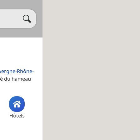
vergne-Rhône-
ité du hameau
Hôtels