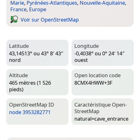
Marie
,
Pyrénées-Atlantiques
,
Nouvelle-Aquitaine
,
France
,
Europe
Voir sur Open­Street­Map
Latitude
Longitude
43,14513° ou 43° 8′ 43″
-0,4038° ou 0° 24′ 14″
nord
ouest
Altitude
Open location code
465 mètres (1 526
8CMX4HWW+3F
pieds)
Open­Street­Map ID
Caractéristique Open­
Street­Map
node 3953282771
natural=­cave_entrance