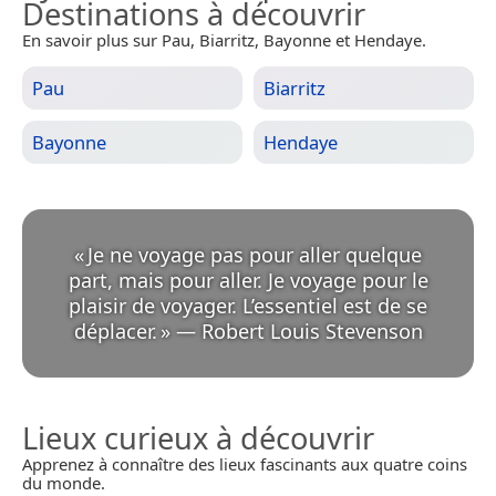
Destinations à découvrir
En savoir plus sur Pau, Biarritz, Bayonne et Hendaye.
Pau
Biarritz
Bayonne
Hendaye
«
Je ne voyage pas pour aller quelque
part, mais pour aller. Je voyage pour le
plaisir de voyager. L’essentiel est de se
déplacer.
»
—
Robert Louis Stevenson
Lieux curieux à découvrir
Apprenez à connaître des lieux fascinants aux quatre coins
du monde.