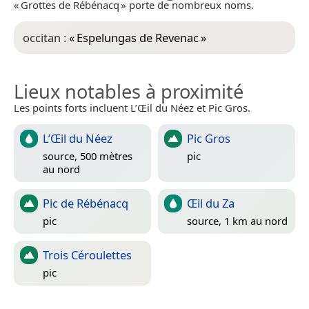
« Grottes de Rébénacq » porte de nombreux noms.
occitan :
«
Espelungas de Revenac
»
Lieux notables à proximité
Les points forts incluent L’Œil du Néez et Pic Gros.
L’Œil du Néez
Pic Gros
source, 500 mètres
pic
au nord
Pic de Rébénacq
Œil du Za
pic
source, 1 km au nord
Trois Céroulettes
pic