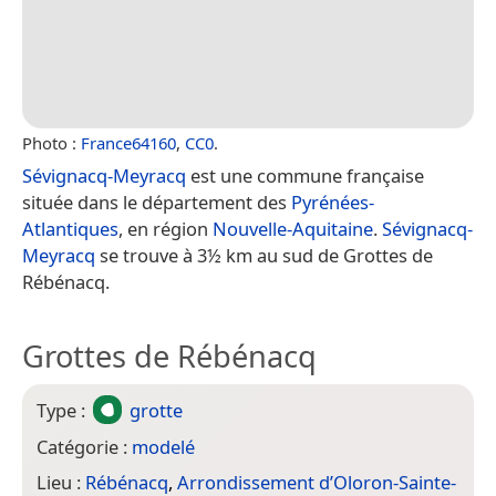
Photo :
France64160
,
CC0
.
Sévignacq-Meyracq
est une commune française
située dans le département des
Pyrénées-
Atlantiques
, en région
Nouvelle-Aquitaine
.
Sévignacq-
Meyracq
se trouve à 3½ km au sud de Grottes de
Rébénacq.
Grottes de Rébénacq
Type :
grotte
Catégorie :
modelé
Lieu :
Rébénacq
,
Arrondissement d’Oloron-Sainte-