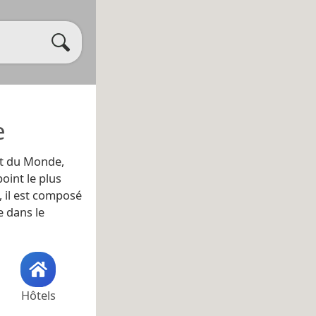
e
ut du Monde,
oint le plus
, il est composé
e dans le
Hôtels