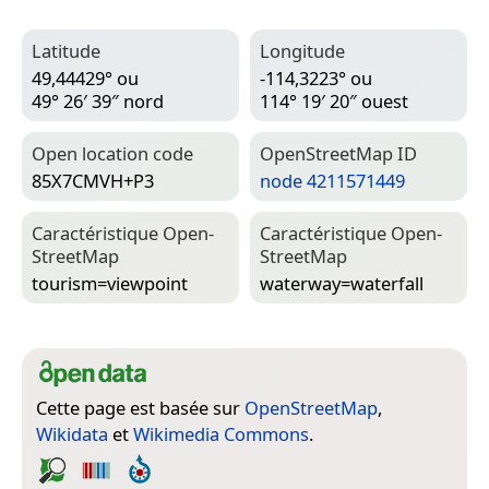
Latitude
Longitude
49,44429° ou
-114,3223° ou
49° 26′ 39″ nord
114° 19′ 20″ ouest
Open location code
Open­Street­Map ID
85X7CMVH+P3
node 4211571449
Caractéristique Open­
Caractéristique Open­
Street­Map
Street­Map
tourism=­viewpoint
waterway=­waterfall
Cette page est basée sur
OpenStreetMap
,
Wikidata
et
Wikimedia Commons
.