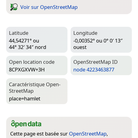
Voir sur Open­Street­Map
Latitude
Longitude
44,54271° ou
-0,00352° ou 0° 0′ 13″
44° 32′ 34″ nord
ouest
Open location code
Open­Street­Map ID
8CPXGXVW+3H
node 4223463877
Caractéristique Open­
Street­Map
place=­hamlet
Cette page est basée sur
OpenStreetMap
,